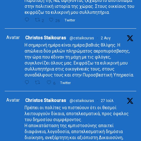
Παράταξη της ΝΔ, αφήνοντας ξεχωριστό αποτύπωμα
στην πολιτική ιστορία της χώρας. Στους οικείους του
εκφράζω τα ειλικρινή μου συλλυπητήρια.
2
26
Twitter
Avatar
Christos Staikouras
@cstaikouras
·
2 Αυγ
Η σημερινή ημέρα είναι ημέρα βαθιάς θλίψης. Η
απώλεια δύο μελών πληρώματος αεροπυρόσβεσης,
την ώρα που έδιναν τη μάχη με τις φλόγες,
συγκλονίζει όλους μας. Εκφράζω τα ειλικρινή μου
συλλυπητήρια στις οικογένειές τους, στους
συναδέλφους τους και στην Πυροσβεστική Υπηρεσία.
6
Twitter
Avatar
Christos Staikouras
@cstaikouras
·
27 Ιούλ
Πρέπει οι πολίτες να πιστεύουν ότι οι θεσμοί
λειτουργούν δίκαια, αποτελεσματικά, προς όφελος
του δημοσίου συμφέροντος.
Η αποκατάσταση της εμπιστοσύνης απαιτεί
διαφάνεια, λογοδοσία, αποτελεσματική δημόσια
διοίκηση, ανεξάρτητη και αξιόπιστη Δικαιοσύνη,