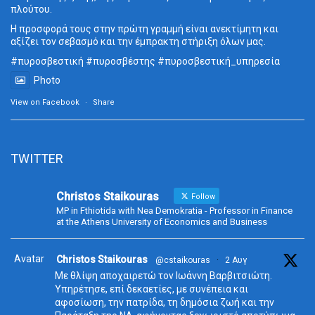
πλούτου.
Η προσφορά τους στην πρώτη γραμμή είναι ανεκτίμητη και
αξίζει τον σεβασμό και την έμπρακτη στήριξη όλων μας.
#πυροσβεστική
#πυροσβέστης
#πυροσβεστική_
υπηρεσία
Photo
View on Facebook
·
Share
TWITTER
Christos Staikouras
Follow
MP in Fthiotida with Nea Demokratia - Professor in Finance
at the Athens University of Economics and Business
Avatar
Christos Staikouras
@cstaikouras
·
2 Αυγ
Με θλίψη αποχαιρετώ τον Ιωάννη Βαρβιτσιώτη.
Υπηρέτησε, επί δεκαετίες, με συνέπεια και
αφοσίωση, την πατρίδα, τη δημόσια ζωή και την