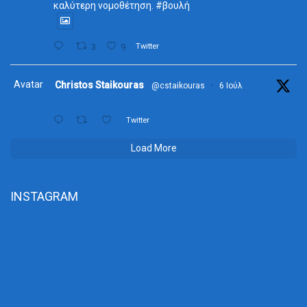
καλύτερη νομοθέτηση. #βουλή
3
9
Twitter
Avatar
Christos Staikouras
@cstaikouras
·
6 Ιούλ
Twitter
Load More
INSTAGRAM