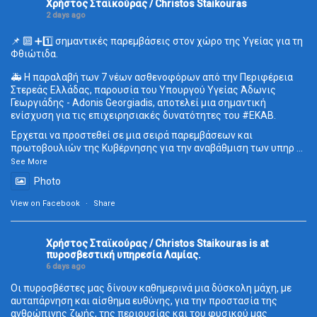
Χρήστος Σταϊκούρας / Christos Staikouras
2 days ago
📌 🔟 ➕1️⃣ σημαντικές παρεμβάσεις στον χώρο της Υγείας για τη
Φθιώτιδα.
🚑 Η παραλαβή των 7 νέων ασθενοφόρων από την Περιφέρεια
Στερεάς Ελλάδας, παρουσία του Υπουργού Υγείας Άδωνις
Γεωργιάδης - Adonis Georgiadis, αποτελεί μια σημαντική
ενίσχυση για τις επιχειρησιακές δυνατότητες του
#ΕΚΑΒ
.
Έρχεται να προστεθεί σε μια σειρά παρεμβάσεων και
πρωτοβουλιών της Κυβέρνησης για την αναβάθμιση των υπηρ
...
See More
Photo
View on Facebook
·
Share
Χρήστος Σταϊκούρας / Christos Staikouras
is at
πυροσβεστική υπηρεσία Λαμίας.
6 days ago
Οι πυροσβέστες μας δίνουν καθημερινά μια δύσκολη μάχη, με
αυταπάρνηση και αίσθημα ευθύνης, για την προστασία της
ανθρώπινης ζωής, της περιουσίας και του φυσικού μας