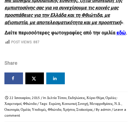
Με αίσθημα προσωπικής ευθύνης, ζητώ ανανέωση της
εμπιστοσύνης σας για να συνεχίσουμε τις κοινές μας
προσπάθειες για την Ελλάδα και τη Φθιώτιδα, με
αξιοπιστία, με αποτελεσματικότητα και με προοπτική
».
Δείτε περισσότερες φωτογραφίες από την ομιλία
εδώ
.
POST VIEWS:
887
Share
22 Ιανουαρίου, 2015
/ In
Δελτία Τύπου
,
Εκδηλώσεις
,
Κύριο Θέμα
,
Ομιλίες-
Χαιρετισμοί
,
Φθιώτιδα
/ Tags:
Ευρώπη
,
Κοινωνική Συνοχή
,
Μεταρρυθμίσεις
,
Ν.Δ.
,
Οικονομία
,
Ομιλία
,
Υποδομές
,
Φθιώτιδα
,
Χρήστος Σταϊκούρας
/ By
admin
/
Leave a
comment