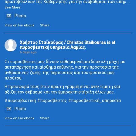
πρωτοβουλιών της Κυβέρνησης για την αναβάθμιση των υπηρ
...
See More
Photo
View on Facebook
·
Share
Χρήστος Σταϊκούρας / Christos Staikouras
is at
πυροσβεστική υπηρεσία Λαμίας.
6 days ago
Οι πυροσβέστες μας δίνουν καθημερινά μια δύσκολη μάχη, με
αυταπάρνηση και αίσθημα ευθύνης, για την προστασία της
ανθρώπινης ζωής, της περιουσίας και του φυσικού μας
πλούτου.
Η προσφορά τους στην πρώτη γραμμή είναι ανεκτίμητη και
αξίζει τον σεβασμό και την έμπρακτη στήριξη όλων μας.
#πυροσβεστική
#πυροσβέστης
#πυροσβεστική_
υπηρεσία
Photo
View on Facebook
·
Share