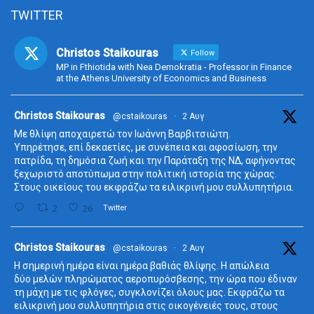
TWITTER
Christos Staikouras
Follow
MP in Fthiotida with Nea Demokratia - Professor in Finance
at the Athens University of Economics and Business
ta
Christos Staikouras
@cstaikouras
·
2 Αυγ
Με θλίψη αποχαιρετώ τον Ιωάννη Βαρβιτσιώτη.
Υπηρέτησε, επί δεκαετίες, με συνέπεια και αφοσίωση, την
πατρίδα, τη δημόσια ζωή και την Παράταξη της ΝΔ, αφήνοντας
ξεχωριστό αποτύπωμα στην πολιτική ιστορία της χώρας.
Στους οικείους του εκφράζω τα ειλικρινή μου συλλυπητήρια.
2
26
Twitter
ta
Christos Staikouras
@cstaikouras
·
2 Αυγ
Η σημερινή ημέρα είναι ημέρα βαθιάς θλίψης. Η απώλεια
δύο μελών πληρώματος αεροπυρόσβεσης, την ώρα που έδιναν
τη μάχη με τις φλόγες, συγκλονίζει όλους μας. Εκφράζω τα
ειλικρινή μου συλλυπητήρια στις οικογένειές τους, στους