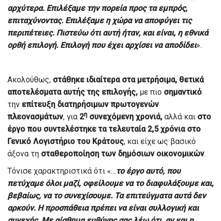
αρχύτερα. Επιλέξαμε την πορεία προς τα εμπρός,
επιταχύνοντας. Επιλέξαμε η χώρα να αποφύγει τις
περιπέτειες. Πιστεύω ότι αυτή ήταν, και είναι, η εθνικά
ορθή επιλογή. Επιλογή που έχει αρχίσει να αποδίδει
».
Ακολούθως,
στάθηκε ιδιαίτερα στα μετρήσιμα, θετικά
αποτελέσματα αυτής της επιλογής,
με πιο
σημαντικό
την
επίτευξη
διατηρήσιμων
πρωτογενών
η
πλεονασμάτων
, για
2
συνεχόμενη χρονιά,
αλλά και
στο
έργο που συντελέστηκε τα τελευταία 2,5 χρόνια στο
Γενικό Λογιστήριο του Κράτους
, και είχε ως βασικό
άξονα τη
σταθεροποίηση των δημόσιων οικονομικών
.
Τόνισε χαρακτηριστικά ότι «…
το έργο αυτό, που
πετύχαμε όλοι μαζί, οφείλουμε να το διαφυλάξουμε και,
βεβαίως, να το συνεχίσουμε. Τα επιτεύγματα αυτά δεν
αρκούν. Η προσπάθεια πρέπει να είναι συλλογική και
συνεχής. Με αίσθημα ευθύνης σας λέω ότι, αν και η