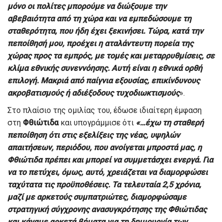
μόνο οι πολίτες μπορούμε να διώξουμε την
αβεβαιότητα από τη χώρα και να εμπεδώσουμε τη
σταθερότητα, που ήδη έχει ξεκινήσει. Τώρα, κατά την
πεποίθησή μου, προέχει η αταλάντευτη πορεία της
χώρας προς τα εμπρός, με τομές και μεταρρυθμίσεις, σε
κλίμα εθνικής συνεννόησης. Αυτή είναι η εθνικά ορθή
επιλογή. Μακριά από παίγνια εξουσίας, επικίνδυνους
ακροβατισμούς ή αδιέξοδους τυχοδιωκτισμούς
».
Στο πλαίσιο της ομιλίας του, έδωσε ιδιαίτερη έμφαση
στη
Φθιώτιδα
και υπογράμμισε ότι
«…έχω τη σταθερή
πεποίθηση ότι στις εξελίξεις της νέας, υψηλών
απαιτήσεων, περιόδου, που ανοίγεται μπροστά μας, η
Φθιώτιδα πρέπει και μπορεί να συμμετάσχει ενεργά. Για
να το πετύχει, όμως, αυτό, χρειάζεται να διαμορφώσει
ταχύτατα τις προϋποθέσεις. Τα τελευταία 2,5 χρόνια,
μαζί με αρκετούς συμπατριώτες, διαμορφώσαμε
στρατηγική σύγχρονης ανασυγκρότησης της Φθιώτιδας
και κάναμε αρκετά βήματα για τη δημιουργία των