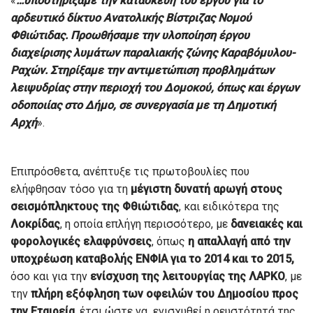
«
…υποστηρίξαμε την κατασκευή του έργου για το
αρδευτικό δίκτυο Ανατολικής Βίστριζας Νομού
Φθιώτιδας. Προωθήσαμε την υλοποίηση έργου
διαχείρισης λυμάτων παραλιακής ζώνης Καραβόμυλου-
Ραχών. Στηρίξαμε την αντιμετώπιση προβλημάτων
λειψυδρίας στην περιοχή του Δομοκού, όπως και έργων
οδοποιίας στο Δήμο, σε συνεργασία με τη Δημοτική
Αρχή
».
Επιπρόσθετα, ανέπτυξε τις πρωτοβουλίες που
ελήφθησαν τόσο για τη
μέγιστη δυνατή
αρωγή στους
σεισμόπληκτους της Φθιώτιδας
, και ειδικότερα της
Λοκρίδας
, η οποία επλήγη περισσότερο, με
δανειακές και
φορολογικές ελαφρύνσεις
, όπως
η απαλλαγή από την
υποχρέωση καταβολής ΕΝΦΙΑ για το 2014 και το 2015,
όσο και για την
ενίσχυση της λειτουργίας της ΛΑΡΚΟ
, με
την
πλήρη εξόφληση των οφειλών του Δημοσίου προς
την Εταιρεία
, έτσι ώστε να ενισχυθεί η ρευστότητά της.