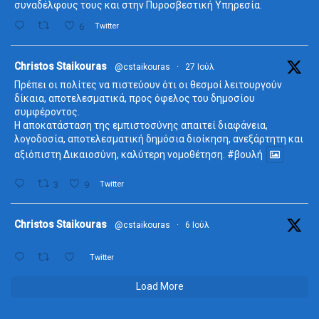
συναδέλφους τους και στην Πυροσβεστική Υπηρεσία.
6
Twitter
ta
Christos Staikouras
@cstaikouras
·
27 Ιούλ
Πρέπει οι πολίτες να πιστεύουν ότι οι θεσμοί λειτουργούν
δίκαια, αποτελεσματικά, προς όφελος του δημοσίου
συμφέροντος.
Η αποκατάσταση της εμπιστοσύνης απαιτεί διαφάνεια,
λογοδοσία, αποτελεσματική δημόσια διοίκηση, ανεξάρτητη και
αξιόπιστη Δικαιοσύνη, καλύτερη νομοθέτηση.
#βουλή
3
9
Twitter
ta
Christos Staikouras
@cstaikouras
·
6 Ιούλ
Twitter
Load More