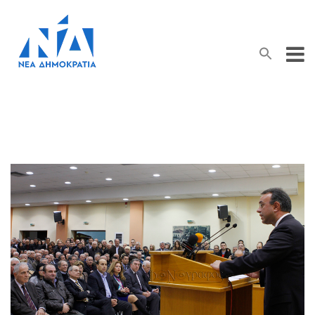
Search Button
Search
for: