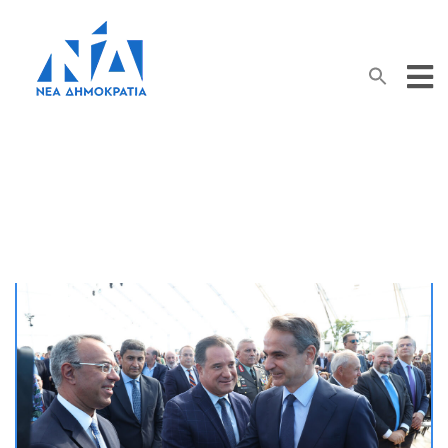
Search Button
Search
for:
Μήνας:
Οκτώβριος 2022