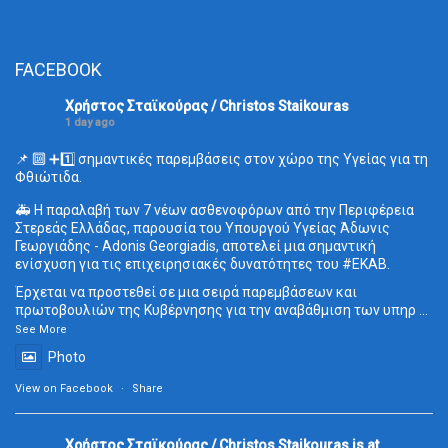
FACEBOOK
Χρήστος Σταϊκούρας / Christos Staikouras
1 day ago
📌 🔟 ➕1️⃣ σημαντικές παρεμβάσεις στον χώρο της Υγείας για τη
Φθιώτιδα.
🚑 Η παραλαβή των 7 νέων ασθενοφόρων από την Περιφέρεια
Στερεάς Ελλάδας, παρουσία του Υπουργού Υγείας Άδωνις
Γεωργιάδης - Adonis Georgiadis, αποτελεί μια σημαντική
ενίσχυση για τις επιχειρησιακές δυνατότητες του
#ΕΚΑΒ
.
Έρχεται να προστεθεί σε μια σειρά παρεμβάσεων και
πρωτοβουλιών της Κυβέρνησης για την αναβάθμιση των υπηρ
...
See More
Photo
View on Facebook
·
Share
Χρήστος Σταϊκούρας / Christos Staikouras
is at