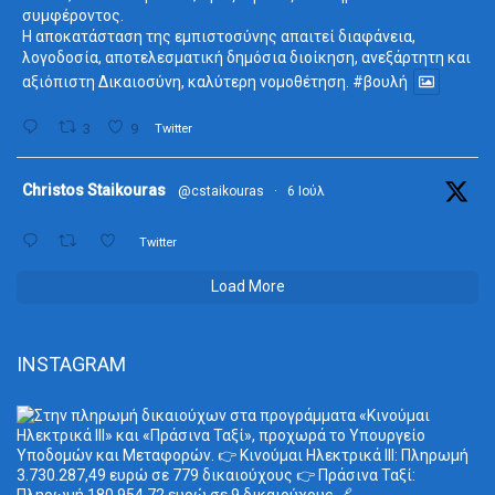
συμφέροντος.
Η αποκατάσταση της εμπιστοσύνης απαιτεί διαφάνεια,
λογοδοσία, αποτελεσματική δημόσια διοίκηση, ανεξάρτητη και
αξιόπιστη Δικαιοσύνη, καλύτερη νομοθέτηση.
#βουλή
3
9
Twitter
ta
Christos Staikouras
@cstaikouras
·
6 Ιούλ
Twitter
Load More
INSTAGRAM