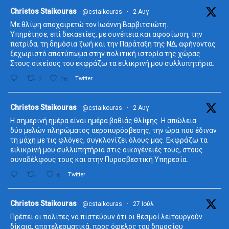
ta
Christos Staikouras
@cstaikouras
·
2 Αυγ
Με θλίψη αποχαιρετώ τον Ιωάννη Βαρβιτσιώτη.
Υπηρέτησε, επί δεκαετίες, με συνέπεια και αφοσίωση, την
πατρίδα, τη δημόσια ζωή και την Παράταξη της ΝΔ, αφήνοντας
ξεχωριστό αποτύπωμα στην πολιτική ιστορία της χώρας.
Στους οικείους του εκφράζω τα ειλικρινή μου συλλυπητήρια.
2
26
Twitter
ta
Christos Staikouras
@cstaikouras
·
2 Αυγ
Η σημερινή ημέρα είναι ημέρα βαθιάς θλίψης. Η απώλεια
δύο μελών πληρώματος αεροπυρόσβεσης, την ώρα που έδιναν
τη μάχη με τις φλόγες, συγκλονίζει όλους μας. Εκφράζω τα
ειλικρινή μου συλλυπητήρια στις οικογένειές τους, στους
συναδέλφους τους και στην Πυροσβεστική Υπηρεσία.
6
Twitter
ta
Christos Staikouras
@cstaikouras
·
27 Ιούλ
Πρέπει οι πολίτες να πιστεύουν ότι οι θεσμοί λειτουργούν
δίκαια, αποτελεσματικά, προς όφελος του δημοσίου