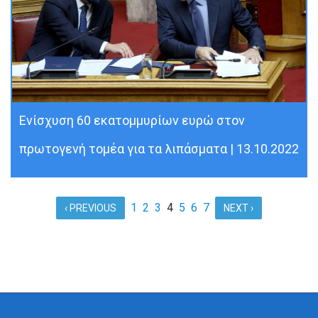
Ενίσχυση 60 εκατομμυρίων ευρώ στον
πρωτογενή τομέα για τα λιπάσματα | 13.10.2022
1
2
3
4
5
6
7
‹ PREVIOUS
NEXT ›