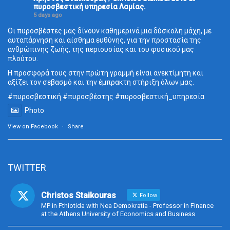
πυροσβεστική υπηρεσία Λαμίας.
5 days ago
Οι πυροσβέστες μας δίνουν καθημερινά μια δύσκολη μάχη, με
αυταπάρνηση και αίσθημα ευθύνης, για την προστασία της
ανθρώπινης ζωής, της περιουσίας και του φυσικού μας
πλούτου.
Η προσφορά τους στην πρώτη γραμμή είναι ανεκτίμητη και
αξίζει τον σεβασμό και την έμπρακτη στήριξη όλων μας.
#πυροσβεστική
#πυροσβέστης
#πυροσβεστική_
υπηρεσία
Photo
View on Facebook
·
Share
TWITTER
Christos Staikouras
Follow
MP in Fthiotida with Nea Demokratia - Professor in Finance
at the Athens University of Economics and Business