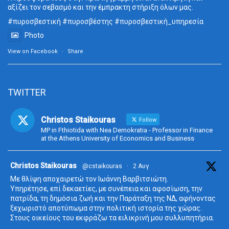
αξίζει τον σεβασμό και την έμπρακτη στήριξη όλων μας.
#πυροσβεστική
#πυροσβέστης
#πυροσβεστική_
υπηρεσία
Photo
View on Facebook
·
Share
TWITTER
Christos Staikouras
Follow
MP in Fthiotida with Nea Demokratia - Professor in Finance
at the Athens University of Economics and Business
ta
Christos Staikouras
@cstaikouras
·
2 Αυγ
Με θλίψη αποχαιρετώ τον Ιωάννη Βαρβιτσιώτη.
Υπηρέτησε, επί δεκαετίες, με συνέπεια και αφοσίωση, την
πατρίδα, τη δημόσια ζωή και την Παράταξη της ΝΔ, αφήνοντας
ξεχωριστό αποτύπωμα στην πολιτική ιστορία της χώρας.
Στους οικείους του εκφράζω τα ειλικρινή μου συλλυπητήρια.