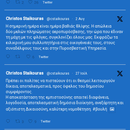
2
26
Twitter
ta
Christos Staikouras
@cstaikouras
·
2 Αυγ
Η σημερινή ημέρα είναι ημέρα βαθιάς θλίψης. Η απώλεια
δύο μελών πληρώματος αεροπυρόσβεσης, την ώρα που έδιναν
τη μάχη με τις φλόγες, συγκλονίζει όλους μας. Εκφράζω τα
ειλικρινή μου συλλυπητήρια στις οικογένειές τους, στους
συναδέλφους τους και στην Πυροσβεστική Υπηρεσία.
6
Twitter
ta
Christos Staikouras
@cstaikouras
·
27 Ιούλ
Πρέπει οι πολίτες να πιστεύουν ότι οι θεσμοί λειτουργούν
δίκαια, αποτελεσματικά, προς όφελος του δημοσίου
συμφέροντος.
Η αποκατάσταση της εμπιστοσύνης απαιτεί διαφάνεια,
λογοδοσία, αποτελεσματική δημόσια διοίκηση, ανεξάρτητη και
αξιόπιστη Δικαιοσύνη, καλύτερη νομοθέτηση.
#βουλή
3
9
Twitter