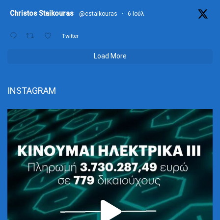
ta
Christos Staikouras
@cstaikouras
·
6 Ιούλ
Twitter
Load More
INSTAGRAM