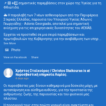
📌 🔟 ➕1️⃣ σημαντικές παρεμβάσεις στον χώρο της Υγείας για τη
Φθιώτιδα.
🚑 Η παραλαβή των 7 νέων ασθενοφόρων από την Περιφέρεια
Στερεάς Ελλάδας, παρουσία του Υπουργού Υγείας Άδωνις
Γεωργιάδης - Adonis Georgiadis, αποτελεί μια σημαντική
ενίσχυση για τις επιχειρησιακές δυνατότητες του
#ΕΚΑΒ
.
Έρχεται να προστεθεί σε μια σειρά παρεμβάσεων και
πρωτοβουλιών της Κυβέρνησης για την αναβάθμιση των υπηρ
...
See More
Photo
View on Facebook
·
Share
Χρήστος Σταϊκούρας / Christos Staikouras
is at
πυροσβεστική υπηρεσία Λαμίας.
4 days ago
Οι πυροσβέστες μας δίνουν καθημερινά μια δύσκολη μάχη, με
αυταπάρνηση και αίσθημα ευθύνης, για την προστασία της
ανθρώπινης ζωής, της περιουσίας και του φυσικού μας
πλούτου.
Η προσφορά τους στην πρώτη γραμμή είναι ανεκτίμητη και